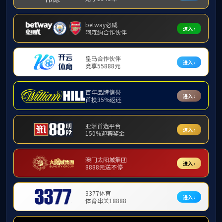
亳水新闻
工会活动
安全生产
安全生产
古天乐代言太阳集团线路检测扎实开展“安全生产月”系列活动
2026-06-29
全国安全生产月 | 习近平： 着力提高防范应对自然灾害能力 切实维护人民群众生命...
2026-06-29
全国安全生产月 | 习近平：着力提高防范应对自然灾害能力切实维护人民群众生命财产...
2026-06-28
全国安全生产月 | 习近平：着力提高防范应对自然灾害能力 切实维护人民群众生命...
2026-06-27
全国安全生产月 | 习近平：着力提高防范应对自然灾害能力 切实维护人民群众生命财...
2026-06-26