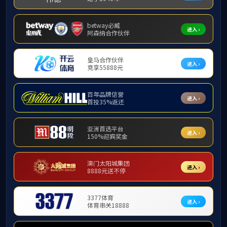
发布时间：2026-06-26 08:15:24
浏览：89 次
【字体大小：
大
中
小
】