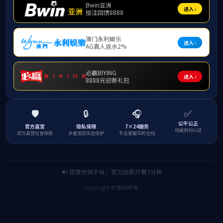
不低于0.
1、不高
于0.8
与水接触
30min
后，出厂
游离余
5
mg/L
水中余量
1.21
0.05
0.43
氯
不低于0.
3、不高
于4
菌落总
6
CFU/mL
100
67
0
5
数
总大肠
MPN/100
7
不得检出
未检出
菌群
mL
3（水源
限制，原
高锰酸
8
mg/L
水耗氧量
2.26
0.97
1.58
盐指数