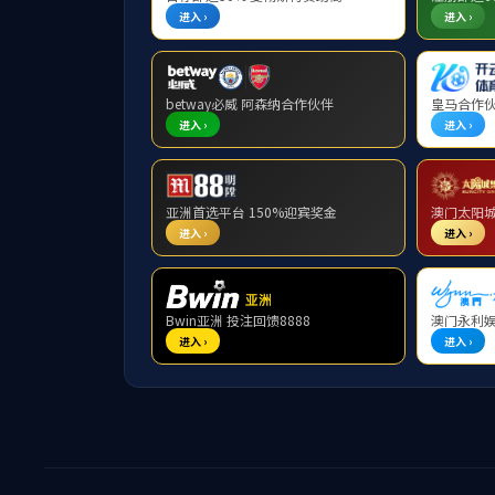
网站首页
/
新闻中心
/
党建工作
古天乐代言太阳集
发布时间：2025-12-30 15:06:17
浏览：