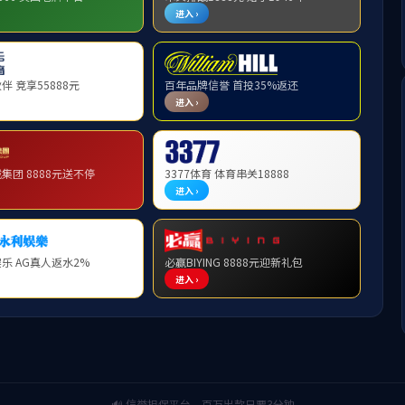
团线路检测召开党风廉政教育暨意
2316 次